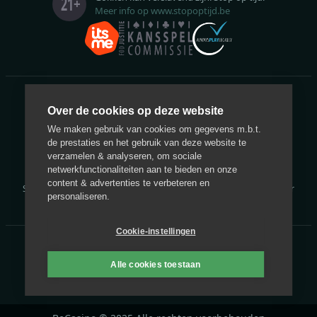
21
+
Meer info op www.stopoptijd.be
Deze website wordt beheerd door S.A. Euro Tiercé S.A..
Over de cookies op deze website
Amusement With Prize heeft een partnerschapsovereenkomst
gesloten met Eurotiercé voor het aanbieden en exploiteren van
We maken gebruik van cookies om gegevens m.b.t.
online casinospellen beschikbaar op het platform www.becasino.be,
de prestaties en het gebruik van deze website te
in het kader van vergunning B+ met nummer B+4264, afgegeven
verzamelen & analyseren, om sociale
door de KSC.
netwerkfunctionaliteiten aan te bieden en onze
content & advertenties te verbeteren en
Site goedgekeurd door de Kansspelcommissie onder licentienummer
personaliseren.
B+4264
Cookie-instellingen
Algemene voorwaarden
Privacybeleid
Alle cookies toestaan
Cookieverklaring