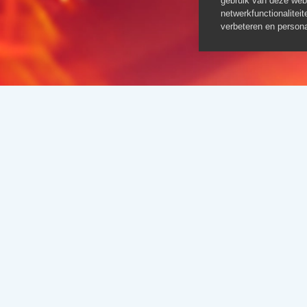
gebruik van deze web
netwerkfunctionalitei
verbeteren en persona
Verantwoord s
Storten
Onze betaalmogelijkheden
Amusement With Prize heeft een partnerschapsovereenko