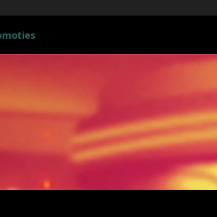
omoties