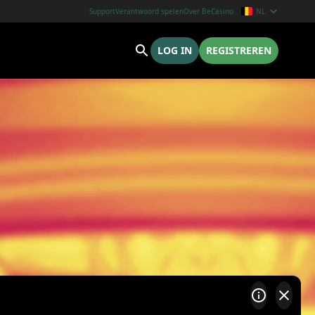
Support
Verantwoord spelen
Over BeCasino
NL
LOG IN
REGISTREREN