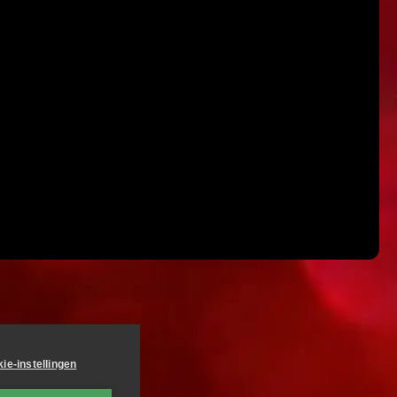
ie-instellingen