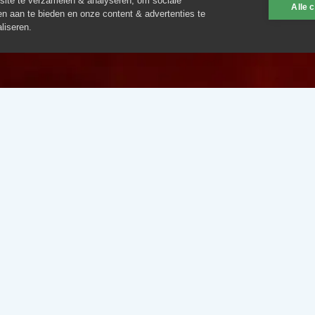
site te verzamelen & analyseren, om sociale
Alle 
ten aan te bieden en onze content & advertenties te
liseren.
pelen
Support
Blog
Gokken kan verslavend zijn.
Stop op tijd!
21
+
Meer info op www.stopoptijd.be
Deze website wordt beheerd door S.A. Euro Tiercé S.A..
mst gesloten met Eurotiercé voor het aanbieden en exploiteren van online casi
in het kader van vergunning B+ met nummer B+4264, afgegeven door de KSC.