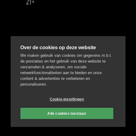
21
+
Meer info op www.stopoptijd.be
Deze website wordt beheerd door S.A. Euro Tiercé S.A..
Over de cookies op deze website
Amusement With Prize heeft een partnerschapsovereenkomst
gesloten met Eurotiercé voor het aanbieden en exploiteren van
We maken gebruik van cookies om gegevens m.b.t.
online casinospellen beschikbaar op het platform www.becasino.be,
de prestaties en het gebruik van deze website te
in het kader van vergunning B+ met nummer B+4264, afgegeven
verzamelen & analyseren, om sociale
door de KSC.
netwerkfunctionaliteiten aan te bieden en onze
content & advertenties te verbeteren en
Site goedgekeurd door de Kansspelcommissie onder licentienummer
personaliseren.
B+4264
Cookie-instellingen
Algemene voorwaarden
Privacybeleid
Alle cookies toestaan
Cookieverklaring