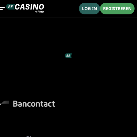
LOG IN
REGISTREREN
Verantwoord spelen
Support
Blog
Over BeCasino
Contact
Onze betaalmogelijkheden
Storten
100% Belgische en legale website
Gokken kan verslavend zijn.
Stop op tijd!