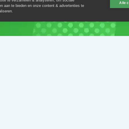
site te verzamelen & analyseren, om sociale
Alle 
ten aan te bieden en onze content & advertenties te
liseren.
pelen
Support
Blog
Gokken kan verslavend zijn.
Stop op tijd!
21
+
Meer info op www.stopoptijd.be
Deze website wordt beheerd door S.A. Euro Tiercé S.A..
mst gesloten met Eurotiercé voor het aanbieden en exploiteren van online casi
in het kader van vergunning B+ met nummer B+4264, afgegeven door de KSC.