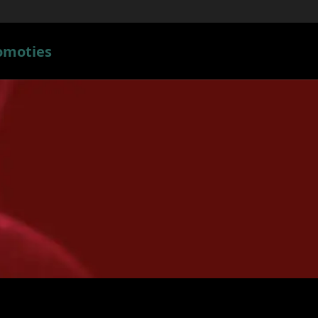
omoties