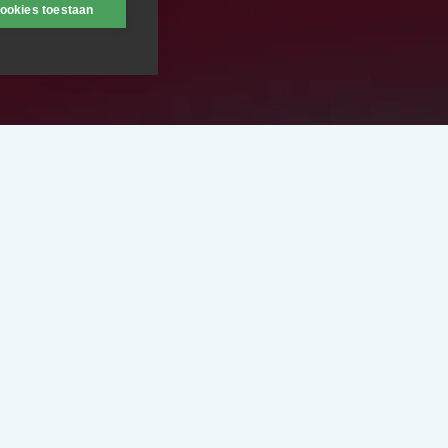
cookies toestaan
Over BeCasino
Contact
100% Belgische en legale website
nospellen beschikbaar op het platform www.becasino.be,