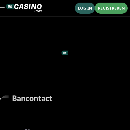
LOG IN
REGISTREREN
Verantwoord spelen
Support
Blog
Over BeCasino
Contact
Onze betaalmogelijkheden
Storten
100% Belgische en legale website
Gokken kan verslavend zijn.
Stop op tijd!