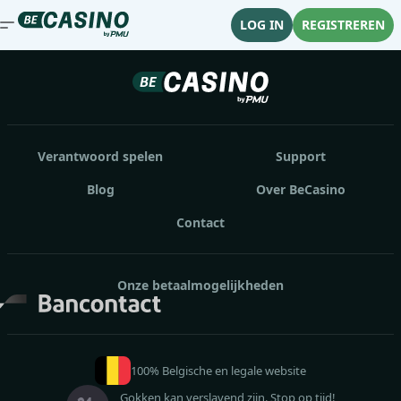
LOG IN
REGISTREREN
Verantwoord spelen
Support
Blog
Over BeCasino
Contact
Onze betaalmogelijkheden
Storten
100% Belgische en legale website
Gokken kan verslavend zijn.
Stop op tijd!